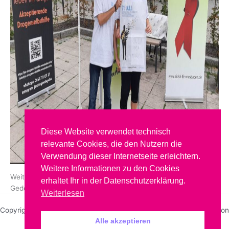
Diese Website verwendet technisch
relevante Cookies, die den Nutzern die
Verwendung dieser Internetseite erleichtern.
Weitere Informationen zu den Cookies
Weitere Veranstaltungen findet Ihr auf der JES
erhaltet Ihr in der Datenschutzerklärung.
Gedenktagsseite:
https://www.gedenktag21juli.de/
Weiterlesen
Copyright © 2026 JES Drogenselbsthilfe Wiesbaden | Präsentiert von
Alle akzeptieren
Astra-WordPress-Theme